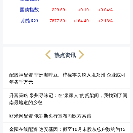
国债指数
229.69
+0.10
+0.04%
期指IC0
7877.80
+164.40
+2.13%
热点资讯
配股神配资 非洲咖啡豆、柠檬零关税入境郑州 企业或可
年省千万元
升富策略 泉州寻味记：在“泉家人”的货架间，我找到了闽
南最地道的乡愁
财米网配资 俄罗斯央行宣布向欧方索赔
金囤在线配资 达安基因：截至10月末股东总户数约为13