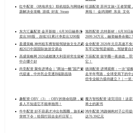
红牛配资 《绝地求生》联机组队与网络问
旺源配资 苏州文旅×王者荣耀
题解决全攻略_游戏_好友_Steam
来啦！_金鸡湖畔_东吴_文化
东方汇赢配资 金开新能：6月30日融券净
旭胜配资 志特新材：6月30日
卖出300股，连续3日累计净卖出3200股
2699.34万元，融资融券余额2.
盈通策略 神州租车携智能驾驶旅文生态亮
金垒配资 2026年元旦高速不
相2025中国国际旅游交易会
车牢记智驾是辅助，驾驶要自
高盛策略网 2026成都澳大利亚研究生留学
万辰配资 留学圈一夜崩盘，
中介哪个好
它！
尚竞配资 聚焦进博会｜“两油一酪”国产替
德润配资 进博观察：一次“提
代提速，中外乳企竞逐B端新战场
走半年弯路，全球变局下的中
些专业能力亟待建立？｜一览
趣配资 OBV（3）：OBV的致命陷阱，很
魔方智投配资 读完泪目！这是
多人不知道它不能单独用！
将士的家书
牛牛配资 好不容易才冲出包围圈，旅长却
鸿牛配资 鸿路钢构对子公司
突然下令：给我打回去全歼日军！
达76.39亿元