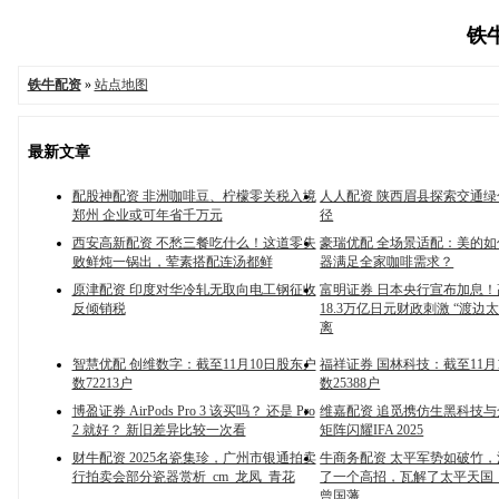
铁牛
铁牛配资
»
站点地图
最新文章
配股神配资 非洲咖啡豆、柠檬零关税入境
人人配资 陕西眉县探索交通
郑州 企业或可年省千万元
径
西安高新配资 不愁三餐吃什么！这道零失
豪瑞优配 全场景适配：美的
败鲜炖一锅出，荤素搭配连汤都鲜
器满足全家咖啡需求？
原津配资 印度对华冷轧无取向电工钢征收
富明证券 日本央行宣布加息
反倾销税
18.3万亿日元财政刺激 “渡边
离
智慧优配 创维数字：截至11月10日股东户
福祥证券 国林科技：截至11月
数72213户
数25388户
博盈证券 AirPods Pro 3 该买吗？ 还是 Pro
维嘉配资 追觅携仿生黑科技
2 就好？ 新旧差异比较一次看
矩阵闪耀IFA 2025
财牛配资 2025名瓷集珍，广州市银通拍卖
牛商务配资 太平军势如破竹
行拍卖会部分瓷器赏析_cm_龙凤_青花
了一个高招，瓦解了太平天国_
曾国藩