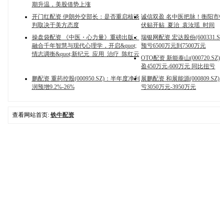
期升温，美股借势上涨
开门红配资 伊朗外交部长：是否重启核谈
诚信双盈 名中医把脉！衡阳
判取决于美方态度
伏贴开贴_夏治_袁汝瑶_时间
操盘袋配资 《中医・心力量》重磅出版：
瑞银网配资 宏达股份(600331.
融合千年智慧与现代心理学，开启&quot;
预亏6500万元到7500万元
情志调衡&quot;新纪元_应用_治疗_陈红云
OTO配资 新能泰山(000720.
盈450万元-600万元 同比扭亏
鹏配资 重药控股(000950.SZ)：半年度净利
展鹏配资 和展能源(000809.S
润预增9.2%-26%
亏3050万元-3950万元
查看网站首页:
铁牛配资