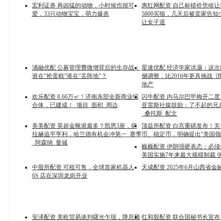
宏利证券 再凶猛的动物，小时候也很可
惠红网配资 自己标错价凭啥
爱，33只动物宝宝，萌力爆表
5800买猫，几天后被卖家告知
让女子退
涌融优配 公募管理费微增背后的生存战：
星速优配 经济学家洪灏：这
谁在“抢蛋糕”谁在“丢阵地”？
侧调整，比2016年更具挑战_
地产
欢乐配资 8.66万㎡！济南东部全新商业综
闪牛配资 内马尔巴甲梅开二
合体，已建成！_项目_面积_周边
亚雷斯社媒鼓励：了不起的兄
_桑托斯_配文
美美配资 英超金靴谁最多？凯恩3座，萨
顶益所配资 白宫重磅发布！
拉赫追平亨利，哈兰德有机会冲第一_赛季
币、稳定币，明确提出“美国领
_阿森纳_曼城
巍巍配资 伊朗强硬表态：必
美国实施7年来最大规模制裁 
中股所配资 可租可售，全球首家机器人
天成配资 2025年6月山西省
6S 店在深圳龙岗开业
安泽配资 美欧贸易谈判曙光乍现，降息预
红和股配资 联合国秘书长宣