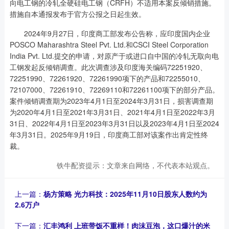
向电工钢的冷轧全硬硅电工钢（CRFH）不适用本案反倾销措施。
措施自本通报发布于官方公报之日起生效。
2024年9月27日，印度商工部发布公告称，应印度国内企业
POSCO Maharashtra Steel Pvt. Ltd.和CSCI Steel Corporation
India Pvt. Ltd.提交的申请，对原产于或进口自中国的冷轧无取向电
工钢发起反倾销调查。此次调查涉及印度海关编码72251920、
72251990、72261920、72261990项下的产品和72255010、
72107000、72261910、72269110和72261100项下的部分产品。
案件倾销调查期为2023年4月1日至2024年3月31日，损害调查期
为2020年4月1日至2021年3月31日、2021年4月1日至2022年3月
31日、2022年4月1日至2023年3月31日以及2023年4月1日至2024
年3月31日。2025年9月19日，印度商工部对该案作出肯定性终
裁。
铁牛配资提示：文章来自网络，不代表本站观点。
上一篇：
杨方策略 光力科技：2025年11月10日股东人数约为
2.6万户
下一篇：
汇丰鸿利 上班带饭不重样！肉沫豆泡，这口爆汁的米