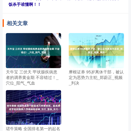
饭杀手谁懂啊！！
相关文章
天牛宝 三伏天 甲状腺疾病患
摩根证券 95岁离休干部，被认
者的调养黄金期 不容错过！_
定为恶势力主犯_郑蔚正_视频
穴位_阳气_气血
_判决
珺牛策略 全国排名第一的起名