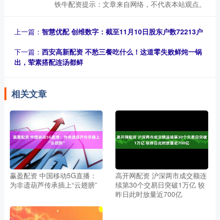
铁牛配资提示：文章来自网络，不代表本站观点。
上一篇：
智慧优配 创维数字：截至11月10日股东户数72213户
下一篇：
西安高新配资 不愁三餐吃什么！这道零失败鲜炖一锅
出，荤素搭配连汤都鲜
相关文章
赢盈配资 中国移动5G直播：
高开网配资 沪深两市成交额连
为非遗葫芦传承插上“云翅膀”
续第30个交易日突破1万亿 较
昨日此时放量近700亿