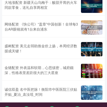
大地涨配资 新疆天山乌梅干：酸甜开胃的火车
同款零食，送礼自享两相宜
网络配资 《快公司》“盖章”中国创新！全球每3
台AR眼镜就有1台来自浦东
盛树配资 美元走弱助推金价上扬，本周经济数
据成关键！
金猪配资 外表温和软萌，心思缜密，城府颇
深，性格表里差距很大的三大星座
诚信双盈 名中医把脉！衡阳市中医医院三伏贴
开贴_夏治_袁汝瑶_时间