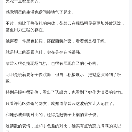
火花一直都是亮的。
感觉明星的生活也瞬间接地气了起来。
不过，相比于热依扎的内敛，柴碧云在现场明显是更加外放活泼，
甚至用力过猛的存在。
她穿着一件黑色长裙，搭配西装外套，看着倒是很干练。
就是脚上的高跟凉鞋，实在是存在感很强。
柴碧云很会搞现场气氛，也很有展现自己的小心机。
明明是说着要茅子俊跳舞，但自己积极展示，把魅惑演绎到了极
致。
特别是眼神很到位，看出了诱惑力，也看到了她作为演员的实力。
只看评论区炸锅的网友，就知道柴碧云这波确实让人记住了。
和她形成鲜明对比的，还得是赶鸭子上架的茅子俊。
这禁欲的表情，脸和手色差的对比，确实有点诱惑力满满的意思