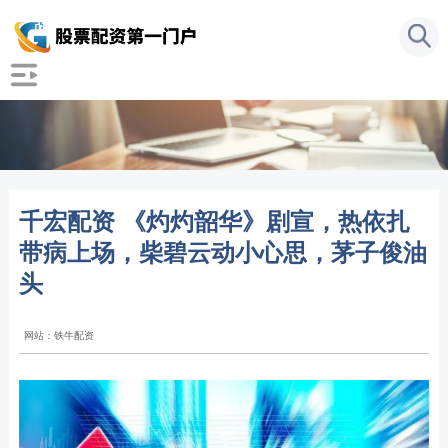
千宏配资 《灼灼韶华》剧宣，热依扎
带病上场，柴碧云动小心思，茅子俊油
头
网站：铁牛配资