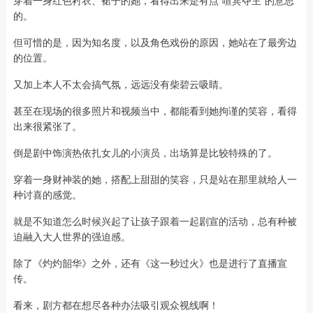
穿着一身红色衬衣、裙子的她，看得出来是有点“喧宾夺主”的意思
的。
但可惜的是，因为知名度，以及角色戏份的原因，她站在了最旁边
的位置。
又加上本人不太会搞气氛，远远没有柴碧云吸睛。
甚至在现场的很多照片和视频当中，都能看到她拘谨的笑容，看得
出来很紧张了。
倒是剧中饰演热依扎女儿的小演员，出场算是比较特殊的了。
穿着一身财神装的她，搭配上甜甜的笑容，只是站在那里就给人一
种讨喜的感觉。
就是不知道怎么时候兴起了让孩子跟着一起剧宣的活动，总有种被
迫融入大人世界的强迫感。
除了《灼灼韶华》之外，还有《这一秒过火》也是进行了直播宣
传。
看来，剧方都在想尽各种办法吸引观众视线啊！