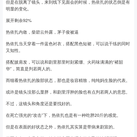
但是在脱离了镜头，来到线下见面会的时候，热依扎的状态倒是有
明显的变化。
展开剩余92%
热依扎内敛，柴碧云外露，茅子俊被逼
热依扎当天穿着一件蓝色衬衣，搭配黑色短裙，可以说干练的同时
又知性。
搭配披肩发，可以说和剧里那里时刻紧绷、火药味满满的“褚韶
华”，简直是判若两人的。
而细看热依扎的脸部状态，那也是妆容精致，纯纯妈生脸的代表。
或许是镜头没那么显胖，和剧里浮肿的脸也有点判若两人的意思。
不过，这镜头和角度还是要找好的。
在死亡强光的“攻击”下，热依扎也是有一种吃胖20斤的感觉。
但是在表面的好状态之外，热依扎其实算是带病来剧宣的。