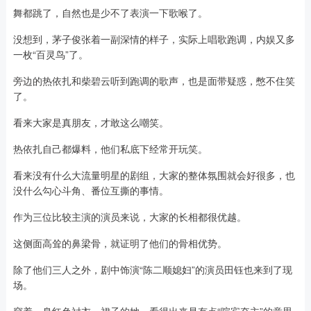
舞都跳了，自然也是少不了表演一下歌喉了。
没想到，茅子俊张着一副深情的样子，实际上唱歌跑调，内娱又多
一枚“百灵鸟”了。
旁边的热依扎和柴碧云听到跑调的歌声，也是面带疑惑，憋不住笑
了。
看来大家是真朋友，才敢这么嘲笑。
热依扎自己都爆料，他们私底下经常开玩笑。
看来没有什么大流量明星的剧组，大家的整体氛围就会好很多，也
没什么勾心斗角、番位互撕的事情。
作为三位比较主演的演员来说，大家的长相都很优越。
这侧面高耸的鼻梁骨，就证明了他们的骨相优势。
除了他们三人之外，剧中饰演“陈二顺媳妇”的演员田钰也来到了现
场。