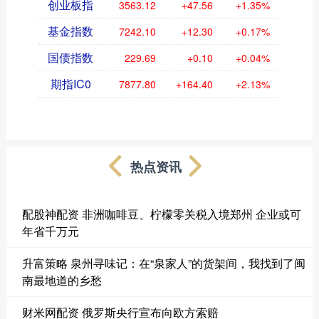
创业板指
3563.12
+47.56
+1.35%
基金指数
7242.10
+12.30
+0.17%
国债指数
229.69
+0.10
+0.04%
期指IC0
7877.80
+164.40
+2.13%
热点资讯
配股神配资 非洲咖啡豆、柠檬零关税入境郑州 企业或可
年省千万元
升富策略 泉州寻味记：在“泉家人”的货架间，我找到了闽
南最地道的乡愁
财米网配资 俄罗斯央行宣布向欧方索赔