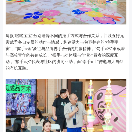
每款“啦啦宝宝”分别诠释不同的拉手方式与合作关系，并以五行元
素赋予各自专属的动作与情感，构建活力与包容并存的“拉手宇
宙”。“握手×金”象征与品牌携手合作的共赢精神，“勾手×木”承载着
与高校青年的共创成长，“搭手×火”体现与年轻消费者的深度互
动，“扣手×水”代表与社区的协同互助，而“牵手×土”传递与大自然
的有机互融。