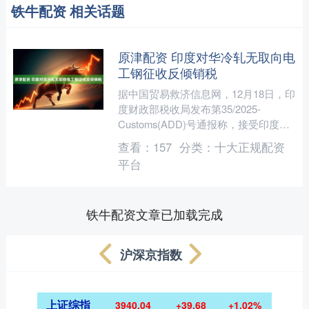
铁牛配资 相关话题
原津配资 印度对华冷轧无取向电
工钢征收反倾销税
据中国贸易救济信息网，12月18日，印
度财政部税收局发布第35/2025-
Customs(ADD)号通报称，接受印度商
工部于2025年9月19日对原产于或进口
查看：
157
分类：
十大正规配资
自....
平台
铁牛配资文章已加载完成
沪深京指数
上证综指
3940.04
+39.68
+1.02%