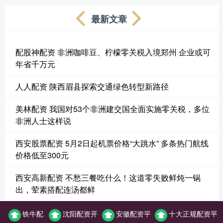
最新文章
配股神配资 非洲咖啡豆、柠檬零关税入境郑州 企业或可
年省千万元
人人配资 陕西眉县探索交通绿色转型新路径
美林配资 我国对53个非洲建交国全面实施零关税，多位
非洲人士这样说
西安股票配资 5月2日起机票价格“大跳水” 多条热门航线
价格低至300元
西安高新配资 不愁三餐吃什么！这道零失败鲜炖一锅
出，荤素搭配连汤都鲜
铁牛配
沈阳配资开
安徽配资平
十大正规配资平